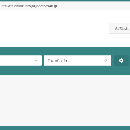
 στείλετε email:
info[at]doctors4u.gr
ΑΡΧΙΚΗ