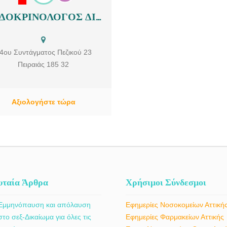
ΕΝΔΟΚΡΙΝΟΛΟΓΟΣ ΔΙΑΒΗΤΟΛΟΓΟΣ | ΠΕΙΡΑΙΑΣ ΑΤΤΙΚΗΣ | ΚΑΝΑΚΗ ΕΥΑΓΓΕΛΙΑ
dokrinologos-diabitologos-peireas-
ki-kanaki-evaggelia. Ενδοκρινολόγος-
ητολόγος Κανάκη Ευαγγελία Πειραιάς
4ου Συντάγματος Πεζικού 23
Πειραιάς 185 32
Αξιολογήστε τώρα
υταία Άρθρα
Χρήσιμοι Σύνδεσμοι
Εμμηνόπαυση και απόλαυση
Εφημερίες Νοσοκομείων Αττική
στο σεξ-Δικαίωμα για όλες τις
Εφημερίες Φαρμακείων Αττικής